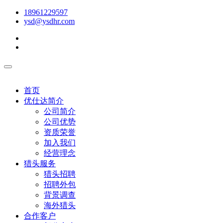
18961229597
ysd@ysdhr.com
首页
优仕达简介
公司简介
公司优势
资质荣誉
加入我们
经营理念
猎头服务
猎头招聘
招聘外包
背景调查
海外猎头
合作客户