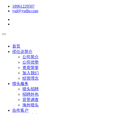
18961229597
ysd@ysdhr.com
首页
优仕达简介
公司简介
公司优势
资质荣誉
加入我们
经营理念
猎头服务
猎头招聘
招聘外包
背景调查
海外猎头
合作客户