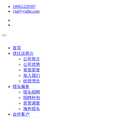
18961229597
ysd@ysdhr.com
首页
优仕达简介
公司简介
公司优势
资质荣誉
加入我们
经营理念
猎头服务
猎头招聘
招聘外包
背景调查
海外猎头
合作客户