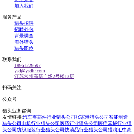
加入我们
服务产品
猎头招聘
招聘外包
背景调查
海外猎头
猎头职位
联系我们
18961229597
ysd@ysdhr.com
江苏常州高新广场2号楼13层
扫码关注
公众号
猎头业务咨询
友情链接:
汽车零部件行业猎头公司
张家港猎头公司
智能制造
猎头公司
电机行业猎头公司
医药行业猎头公司
医疗器械行业猎
头公司
纺织服装行业猎头公司
快消品行业猎头公司
猎聘汇
中高