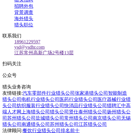
招聘外包
背景调查
海外猎头
猎头职位
联系我们
18961229597
ysd@ysdhr.com
江苏常州高新广场2号楼13层
扫码关注
公众号
猎头业务咨询
友情链接:
汽车零部件行业猎头公司
张家港猎头公司
智能制造
猎头公司
电机行业猎头公司
医药行业猎头公司
医疗器械行业猎
头公司
纺织服装行业猎头公司
快消品行业猎头公司
猎聘汇
中高
端人才网
上海猎头公司
猎头公司贤仕
泰州猎头公司
扬州猎头公
司
苏州猎头公司
盐城猎头公司
常州猎头公司
南京猎头公司
无锡
猎头公司
南通猎头公司
苏州猎头公司
江苏猎头公司
法律顾问:
餐饮行业猎头公司排名前十