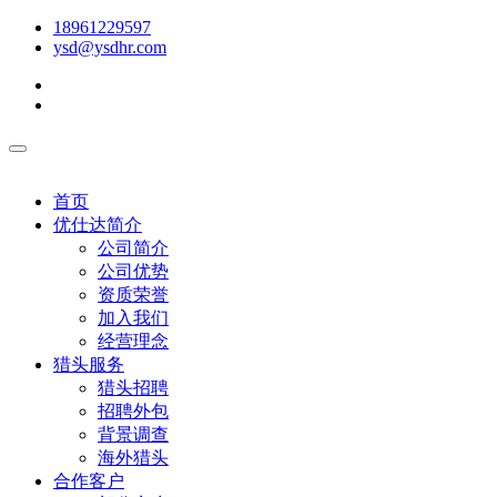
18961229597
ysd@ysdhr.com
首页
优仕达简介
公司简介
公司优势
资质荣誉
加入我们
经营理念
猎头服务
猎头招聘
招聘外包
背景调查
海外猎头
合作客户